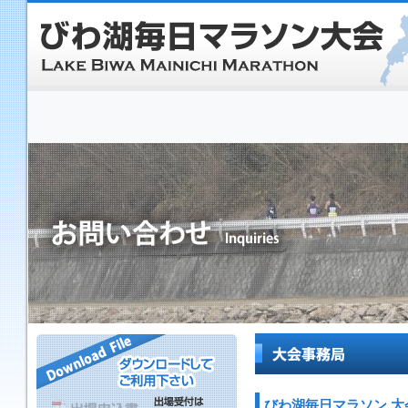
びわ湖毎日マラソン 大