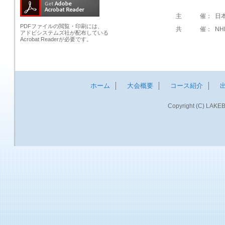
主 催：
日
PDFファイルの閲覧・印刷には、
共 催：
NH
アドビシステムズ社が配布している
Acrobat Readerが必要です。
ホーム
│
大会概要
│
コース紹介
│
Copyright (C) LAKEB